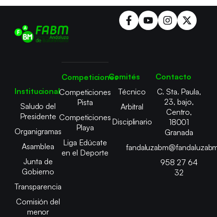
Comités
Contacto
Competiciones
Institucional
Técnico
C. Sta. Paula,
Competiciones
23, bajo,
Pista
Saludo del
Arbitral
Centro,
Presidente
Competiciones
Disciplinario
18001
Playa
Organigramas
Granada
Liga Edúcate
Asamblea
fandaluzabm@fandaluzabm
en el Deporte
Junta de
958 27 64
Gobierno
32
Transparencia
Comisión del
menor