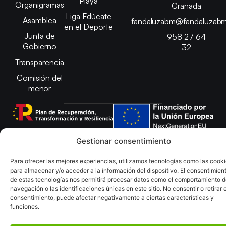
Playa
Organigramas
Granada
Liga Edúcate
Asamblea
fandaluzabm@fandaluzabm
en el Deporte
Junta de
958 27 64
Gobierno
32
Transparencia
Comisión del
menor
Gestionar consentimiento
Copyright © 2025 Federación Andaluza de Balonmano |
Desarrollado por
TOOOLS
Para ofrecer las mejores experiencias, utilizamos tecnologías como las cook
para almacenar y/o acceder a la información del dispositivo. El consentimien
Aviso Legal
Política de Cookies
de estas tecnologías nos permitirá procesar datos como el comportamiento 
Política de Privacidad y cookies
Declaración de Accesibilidad
navegación o las identificaciones únicas en este sitio. No consentir o retirar e
Política de ventas
Mapa del Sitio
consentimiento, puede afectar negativamente a ciertas características y
funciones.