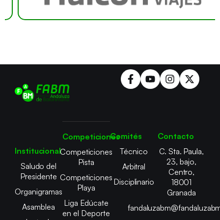
Comités
Contacto
Competiciones
Institucional
Técnico
C. Sta. Paula,
Competiciones
23, bajo,
Pista
Saludo del
Arbitral
Centro,
Presidente
Competiciones
Disciplinario
18001
Playa
Organigramas
Granada
Liga Edúcate
Asamblea
fandaluzabm@fandaluzabm
en el Deporte