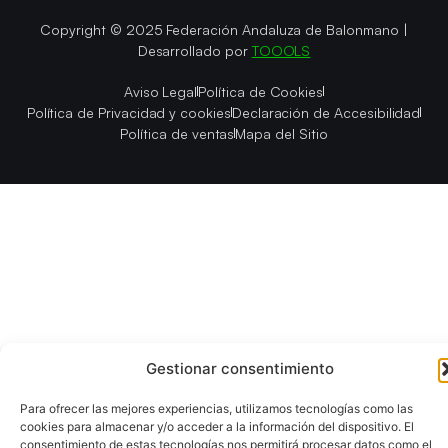
Copyright © 2025 Federación Andaluza de Balonmano |
Desarrollado por
TOOOLS
Aviso Legal
Política de Cookies
Política de Privacidad y cookies
Declaración de Accesibilidad
Política de ventas
Mapa del Sitio
Gestionar consentimiento
Para ofrecer las mejores experiencias, utilizamos tecnologías como las
cookies para almacenar y/o acceder a la información del dispositivo. El
consentimiento de estas tecnologías nos permitirá procesar datos como el