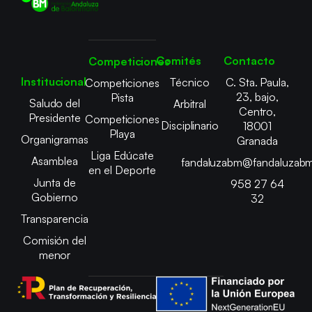
Comités
Contacto
Competiciones
Institucional
Técnico
C. Sta. Paula,
Competiciones
23, bajo,
Pista
Saludo del
Arbitral
Centro,
Presidente
Competiciones
Disciplinario
18001
Playa
Organigramas
Granada
Liga Edúcate
Asamblea
fandaluzabm@fandaluzabm
en el Deporte
Junta de
958 27 64
Gobierno
32
Transparencia
Comisión del
menor