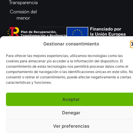
Transparencia
Comisión del
menor
Gestionar consentimiento
Copyright © 2025 Federación Andaluza de Balonmano |
Para ofrecer las mejores experiencias, utilizamos tecnologías como las
Desarrollado por
TOOOLS
cookies para almacenar y/o acceder a la información del dispositivo. El
consentimiento de estas tecnologías nos permitirá procesar datos como el
Aviso Legal
Política de Cookies
comportamiento de navegación o las identificaciones únicas en este sitio. N
Política de Privacidad y cookies
Declaración de Accesibilidad
consentir o retirar el consentimiento, puede afectar negativamente a ciertas
Política de ventas
Mapa del Sitio
características y funciones.
Aceptar
Denegar
Ver preferencias