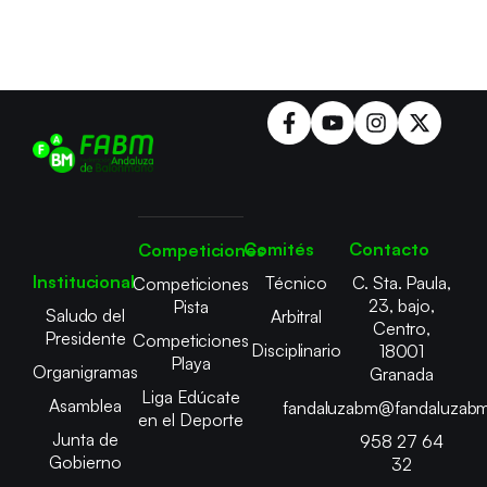
Comités
Contacto
Competiciones
Institucional
Técnico
C. Sta. Paula,
Competiciones
23, bajo,
Pista
Saludo del
Arbitral
Centro,
Presidente
Competiciones
Disciplinario
18001
Playa
Organigramas
Granada
Liga Edúcate
Asamblea
fandaluzabm@fandaluzabm
en el Deporte
Junta de
958 27 64
Gobierno
32