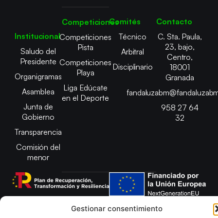
Comités
Contacto
Competiciones
Institucional
Técnico
C. Sta. Paula,
Competiciones
23, bajo,
Pista
Saludo del
Arbitral
Centro,
Presidente
Competiciones
Disciplinario
18001
Playa
Organigramas
Granada
Liga Edúcate
Asamblea
fandaluzabm@fandaluzabm
en el Deporte
Junta de
958 27 64
Gobierno
32
Transparencia
Comisión del
menor
Gestionar consentimiento
Copyright © 2025 Federación Andaluza de Balonmano |