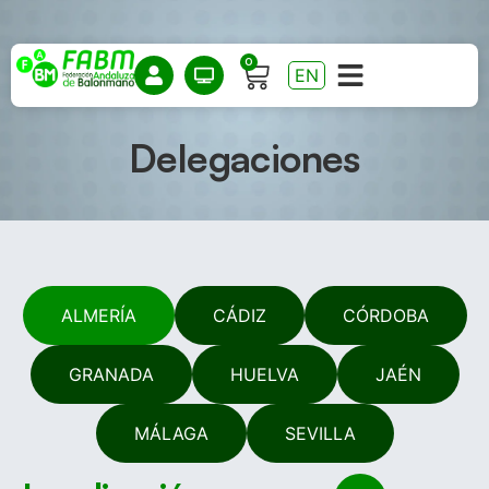
0
EN
Delegaciones
ALMERÍA
CÁDIZ
CÓRDOBA
GRANADA
HUELVA
JAÉN
MÁLAGA
SEVILLA