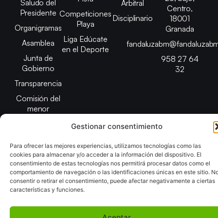
Saludo del
Arbitral
Centro,
Presidente
Competiciones
Disciplinario
18001
Playa
Organigramas
Granada
Liga Edúcate
Asamblea
fandaluzabm@fandaluzabm
en el Deporte
Junta de
958 27 64
Gobierno
32
Transparencia
Comisión del
menor
Gestionar consentimiento
Para ofrecer las mejores experiencias, utilizamos tecnologías como las
cookies para almacenar y/o acceder a la información del dispositivo. El
Copyright © 2025 Federación Andaluza de Balonmano |
consentimiento de estas tecnologías nos permitirá procesar datos como el
comportamiento de navegación o las identificaciones únicas en este sitio. N
Desarrollado por
TOOOLS
consentir o retirar el consentimiento, puede afectar negativamente a ciertas
características y funciones.
Aviso Legal
Política de Cookies
Política de Privacidad y cookies
Declaración de Accesibilidad
Política de ventas
Mapa del Sitio
Aceptar