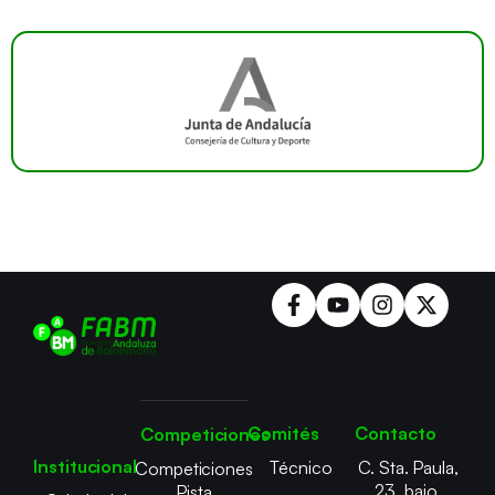
Comités
Contacto
Competiciones
Institucional
Técnico
C. Sta. Paula,
Competiciones
23, bajo,
Pista