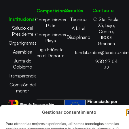
Comités
Contacto
Competiciones
Institucional
Técnico
C. Sta. Paula,
Competiciones
23, bajo,
Pista
Saludo del
Arbitral
Centro,
Presidente
Competiciones
Disciplinario
18001
Playa
Organigramas
Granada
Liga Edúcate
Asamblea
fandaluzabm@fandaluzabm
en el Deporte
Junta de
958 27 64
Gobierno
32
Transparencia
Comisión del
menor
Gestionar consentimiento
Copyright © 2025 Federación Andaluza de Balonmano |
Para ofrecer las mejores experiencias, utilizamos tecnologías como las
Desarrollado por
TOOOLS
cookies para almacenar y/o acceder a la información del dispositivo. El