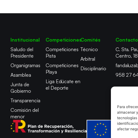
Institucional
Competiciones
Comités
Contact
Saludo del
Competiciones
Técnico
C. Sta. Pau
Presidente
Pista
Centro, 1
Arbitral
Organigramas
Competiciones
fandaluza
Disciplinario
Playa
Asamblea
958 27 6
Liga Edúcate en
Junta de
el Deporte
Gobierno
Transparencia
Para ofrecer
Comisión del
almacenar y/
menor
tecnologías
identificaci
afectar nega