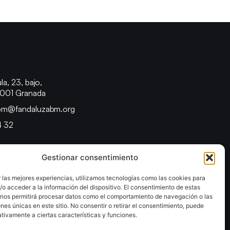
o
la, 23, bajo,
8001 Granada
bm@fandaluzabm.org
4 32
Gestionar consentimiento
 las mejores experiencias, utilizamos tecnologías como las cookies para
o acceder a la información del dispositivo. El consentimiento de estas
 nos permitirá procesar datos como el comportamiento de navegación o las
ones únicas en este sitio. No consentir o retirar el consentimiento, puede
tivamente a ciertas características y funciones.