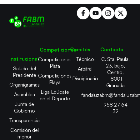
Comités
Contacto
Competiciones
Institucional
Técnico
C. Sta. Paula,
Competiciones
23, bajo,
Pista
Saludo del
Arbitral
Centro,
Presidente
Competiciones
Disciplinario
18001
Playa
Organigramas
Granada
Liga Edúcate
Asamblea
fandaluzabm@fandaluzabm
en el Deporte
Junta de
958 27 64
Gobierno
32
Transparencia
Comisión del
menor