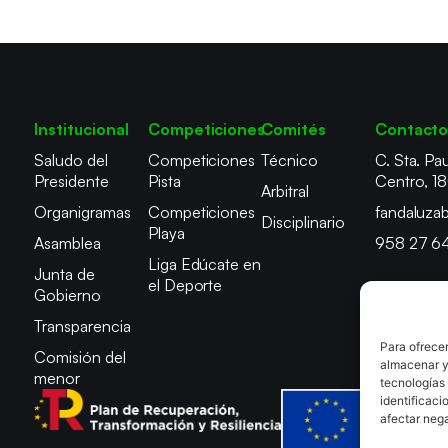
Institucional
Competiciones
Comités
Contact
Saludo del
Competiciones
Técnico
C. Sta. Pau
Presidente
Pista
Centro, 1
Arbitral
Organigramas
Competiciones
fandaluza
Disciplinario
Playa
Asamblea
958 27 6
Liga Edúcate en
Junta de
el Deporte
Gobierno
Transparencia
Para ofrecer
Comisión del
almacenar y/
menor
tecnologías
identificaci
afectar nega