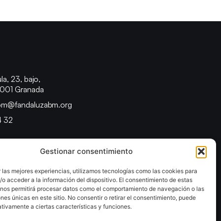
o
la, 23, bajo,
8001 Granada
bm@fandaluzabm.org
4 32
Gestionar consentimiento
 las mejores experiencias, utilizamos tecnologías como las cookies para
o acceder a la información del dispositivo. El consentimiento de estas
 nos permitirá procesar datos como el comportamiento de navegación o las
ones únicas en este sitio. No consentir o retirar el consentimiento, puede
tivamente a ciertas características y funciones.