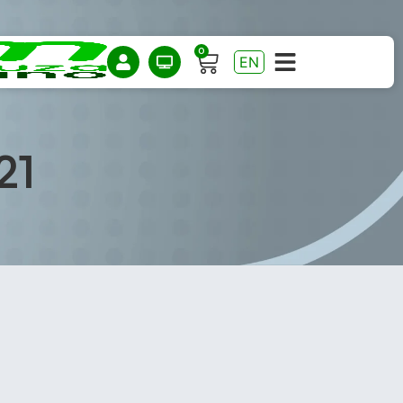
0
EN
21