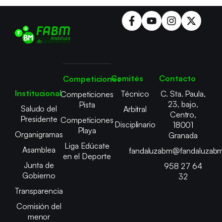
Comités
Contacto
Competiciones
Institucional
Técnico
C. Sta. Paula,
Competiciones
23, bajo,
Pista
Saludo del
Arbitral
Centro,
Presidente
Competiciones
Disciplinario
18001
Playa
Organigramas
Granada
Liga Edúcate
Asamblea
fandaluzabm@fandaluzabm
en el Deporte
Junta de
958 27 64
Gobierno
32
Transparencia
Comisión del
menor