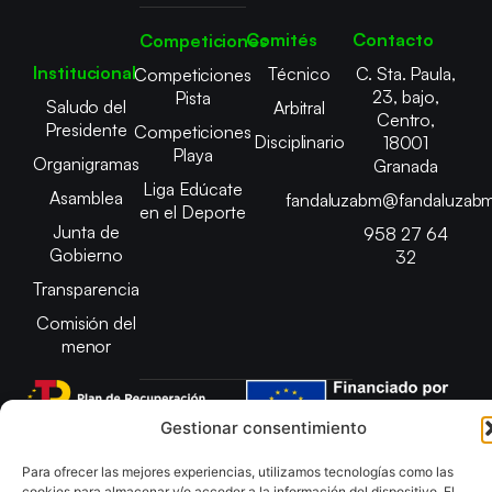
Comités
Contacto
Competiciones
Institucional
Técnico
C. Sta. Paula,
Competiciones
23, bajo,
Pista
Saludo del
Arbitral
Centro,
Presidente
Competiciones
Disciplinario
18001
Playa
Organigramas
Granada
Liga Edúcate
Asamblea
fandaluzabm@fandaluzabm
en el Deporte
Junta de
958 27 64
Gobierno
32
Transparencia
Comisión del
menor
Gestionar consentimiento
Copyright © 2025 Federación Andaluza de Balonmano |
Para ofrecer las mejores experiencias, utilizamos tecnologías como las
Desarrollado por
TOOOLS
cookies para almacenar y/o acceder a la información del dispositivo. El