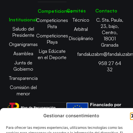
Comités
Contacto
Competiciones
Institucional
Técnico
C. Sta. Paula,
Competiciones
23, bajo,
Pista
Saludo del
Arbitral
Centro,
Presidente
Competiciones
Disciplinario
18001
Playa
Organigramas
Granada
Liga Edúcate
Asamblea
fandaluzabm@fandaluzabm
en el Deporte
Junta de
958 27 64
Gobierno
32
Transparencia
Comisión del
menor
Gestionar consentimiento
Copyright © 2025 Federación Andaluza de Balonmano |
Para ofrecer las mejores experiencias, utilizamos tecnologías como las
Desarrollado por
TOOOLS
cookies para almacenar y/o acceder a la información del dispositivo. El