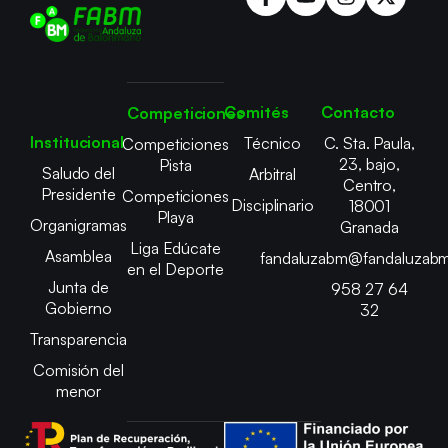
Comités
Contacto
Competiciones
Institucional
Técnico
C. Sta. Paula,
Competiciones
23, bajo,
Pista
Saludo del
Arbitral
Centro,
Presidente
Competiciones
Disciplinario
18001
Playa
Organigramas
Granada
Liga Edúcate
Asamblea
fandaluzabm@fandaluzabm
en el Deporte
Junta de
958 27 64
Gobierno
32
Transparencia
Comisión del
menor