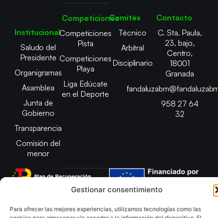
Comités
Contacto
Competiciones
Institucional
Técnico
C. Sta. Paula,
Competiciones
23, bajo,
Pista
Saludo del
Arbitral
Centro,
Presidente
Competiciones
Disciplinario
18001
Playa
Organigramas
Granada
Liga Edúcate
Asamblea
fandaluzabm@fandaluzabm
en el Deporte
Junta de
958 27 64
Gobierno
32
Transparencia
Comisión del
menor
Gestionar consentimiento
Copyright © 2025 Federación Andaluza de Balonmano |
Para ofrecer las mejores experiencias, utilizamos tecnologías como las
Desarrollado por
TOOOLS
cookies para almacenar y/o acceder a la información del dispositivo. El