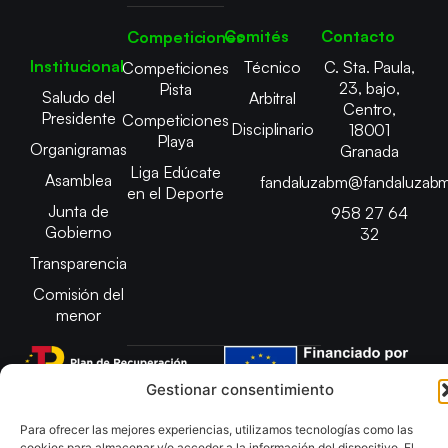
Comités
Contacto
Competiciones
Institucional
Técnico
C. Sta. Paula,
Competiciones
23, bajo,
Pista
Saludo del
Arbitral
Centro,
Presidente
Competiciones
Disciplinario
18001
Playa
Organigramas
Granada
Liga Edúcate
Asamblea
fandaluzabm@fandaluzabm
en el Deporte
Junta de
958 27 64
Gobierno
32
Transparencia
Comisión del
menor
Gestionar consentimiento
Copyright © 2025 Federación Andaluza de Balonmano |
Para ofrecer las mejores experiencias, utilizamos tecnologías como las
Desarrollado por
TOOOLS
cookies para almacenar y/o acceder a la información del dispositivo. El