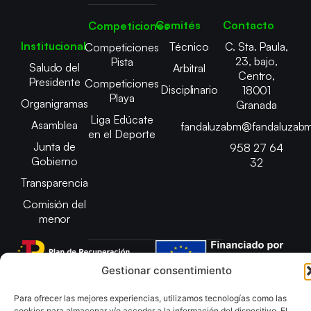
Comités
Contacto
Competiciones
Institucional
Técnico
C. Sta. Paula,
Competiciones
23, bajo,
Pista
Saludo del
Arbitral
Centro,
Presidente
Competiciones
Disciplinario
18001
Playa
Organigramas
Granada
Liga Edúcate
Asamblea
fandaluzabm@fandaluzabm
en el Deporte
Junta de
958 27 64
Gobierno
32
Transparencia
Comisión del
menor
Gestionar consentimiento
Copyright © 2025 Federación Andaluza de Balonmano |
Para ofrecer las mejores experiencias, utilizamos tecnologías como las
Desarrollado por
TOOOLS
cookies para almacenar y/o acceder a la información del dispositivo. El