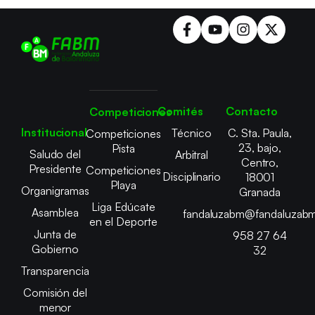
Comités
Contacto
Competiciones
Institucional
Técnico
C. Sta. Paula,
Competiciones
23, bajo,
Pista
Saludo del
Arbitral
Centro,
Presidente
Competiciones
Disciplinario
18001
Playa
Organigramas
Granada
Liga Edúcate
Asamblea
fandaluzabm@fandaluzabm
en el Deporte
Junta de
958 27 64
Gobierno
32
Transparencia
Comisión del
menor