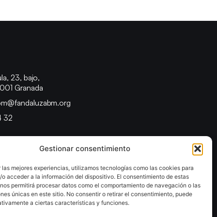
o
la, 23, bajo,
8001 Granada
bm@fandaluzabm.org
4 32
Gestionar consentimiento
 las mejores experiencias, utilizamos tecnologías como las cookies para
o acceder a la información del dispositivo. El consentimiento de estas
 nos permitirá procesar datos como el comportamiento de navegación o las
ones únicas en este sitio. No consentir o retirar el consentimiento, puede
tivamente a ciertas características y funciones.