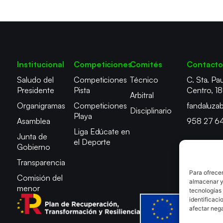
Institucional
Competiciones
Comités
Contact
Saludo del
Competiciones
Técnico
C. Sta. Pau
Presidente
Pista
Centro, 1
Arbitral
Organigramas
Competiciones
fandaluza
Disciplinario
Playa
Asamblea
958 27 6
Liga Edúcate en
Junta de
el Deporte
Gobierno
Transparencia
Para ofrecer
Comisión del
almacenar y/
menor
tecnologías
identificaci
afectar nega