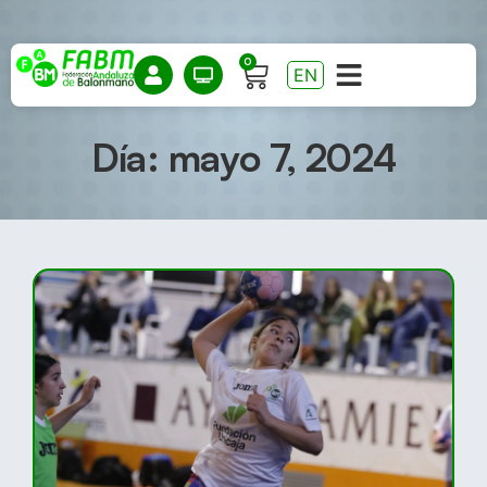
0
EN
Día: mayo 7, 2024