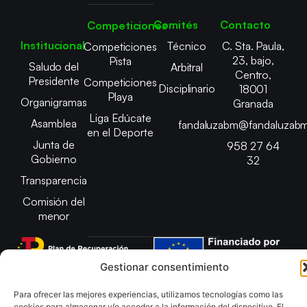
Comités
Contacto
Competiciones
Institucional
Técnico
C. Sta. Paula,
Competiciones
23, bajo,
Pista
Saludo del
Arbitral
Centro,
Presidente
Competiciones
Disciplinario
18001
Playa
Organigramas
Granada
Liga Edúcate
Asamblea
fandaluzabm@fandaluzabm
en el Deporte
Junta de
958 27 64
Gobierno
32
Transparencia
Comisión del
menor
Gestionar consentimiento
Copyright © 2025 Federación Andaluza de Balonmano |
Para ofrecer las mejores experiencias, utilizamos tecnologías como las
Desarrollado por
TOOOLS
cookies para almacenar y/o acceder a la información del dispositivo. El