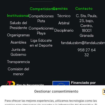
Comités
Contacto
Competiciones
Institucional
Técnico
C. Sta. Paula,
Competiciones
23, bajo,
Pista
Saludo del
Arbitral
Centro,
Presidente
Competiciones
Disciplinario
18001
Playa
Organigramas
Granada
Liga Edúcate
Asamblea
fandaluzabm@fandaluzabm
en el Deporte
Junta de
958 27 64
Gobierno
32
Transparencia
Comisión del
menor
Gestionar consentimiento
Copyright © 2025 Federación Andaluza de Balonmano |
Para ofrecer las mejores experiencias, utilizamos tecnologías como las
Desarrollado por
TOOOLS
cookies para almacenar y/o acceder a la información del dispositivo. El