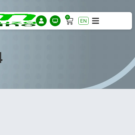
0
EN
4