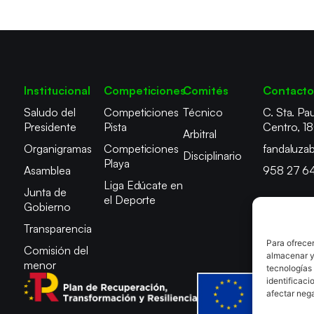
Institucional
Competiciones
Comités
Contact
Saludo del
Competiciones
Técnico
C. Sta. Pau
Presidente
Pista
Centro, 1
Arbitral
Organigramas
Competiciones
fandaluza
Disciplinario
Playa
Asamblea
958 27 6
Liga Edúcate en
Junta de
el Deporte
Gobierno
Transparencia
Para ofrecer
Comisión del
almacenar y/
menor
tecnologías
identificaci
afectar nega