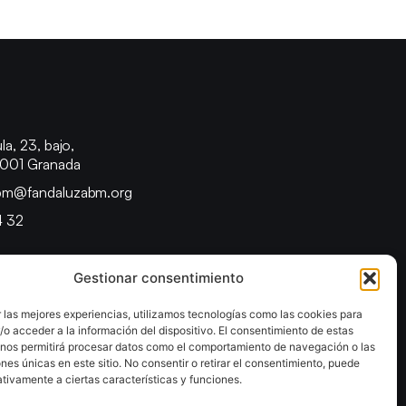
o
la, 23, bajo,
8001 Granada
bm@fandaluzabm.org
4 32
Gestionar consentimiento
 las mejores experiencias, utilizamos tecnologías como las cookies para
o acceder a la información del dispositivo. El consentimiento de estas
 nos permitirá procesar datos como el comportamiento de navegación o las
ones únicas en este sitio. No consentir o retirar el consentimiento, puede
tivamente a ciertas características y funciones.