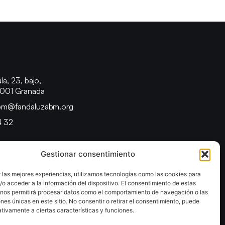
o
la, 23, bajo,
8001 Granada
bm@fandaluzabm.org
4 32
Gestionar consentimiento
 las mejores experiencias, utilizamos tecnologías como las cookies para
o acceder a la información del dispositivo. El consentimiento de estas
 nos permitirá procesar datos como el comportamiento de navegación o las
ones únicas en este sitio. No consentir o retirar el consentimiento, puede
tivamente a ciertas características y funciones.