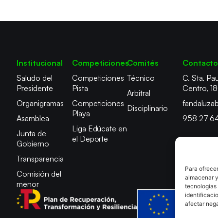
Institucional
Competiciones
Comités
Contact
Saludo del
Competiciones
Técnico
C. Sta. Pau
Presidente
Pista
Centro, 1
Arbitral
Organigramas
Competiciones
fandaluza
Disciplinario
Playa
Asamblea
958 27 6
Liga Edúcate en
Junta de
el Deporte
Gobierno
Transparencia
Para ofrecer
Comisión del
almacenar y/
menor
tecnologías
identificaci
afectar nega