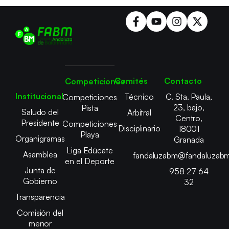
Comités
Contacto
Competiciones
Institucional
Técnico
C. Sta. Paula,
Competiciones
23, bajo,
Pista
Saludo del
Arbitral
Centro,
Presidente
Competiciones
Disciplinario
18001
Playa
Organigramas
Granada
Liga Edúcate
Asamblea
fandaluzabm@fandaluzabm
en el Deporte
Junta de
958 27 64
Gobierno
32
Transparencia
Comisión del
menor