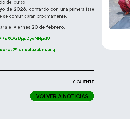
io del curso.
ayo de 2026,
contando con una primera fase
que se comunicarán próximamente.
zará el viernes 20 de febrero
.
e/M7eXQGUgeZyvNRpd9
adores@fandaluzabm.org
SIGUIENTE
VOLVER A NOTICIAS