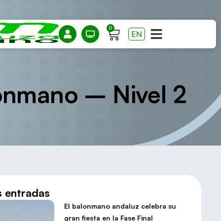
0
EN
onmano – Nivel 2
s entradas
El balonmano andaluz celebra su
gran fiesta en la Fase Final