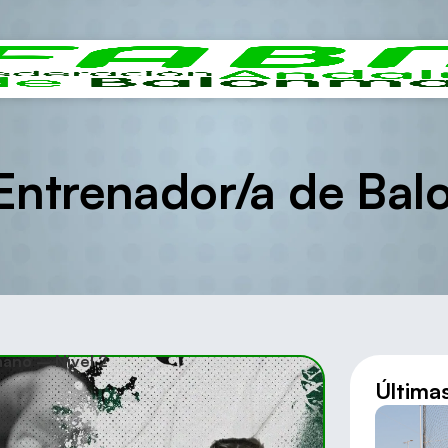
Entrenador/a de Bal
ano – Nivel 2
Última