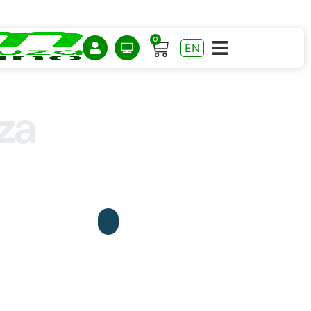
0
EN
za