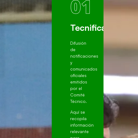
01
Tecnificación
Difusión
de
notificaciones
y
comunicados
oficiales
emitidos
por el
Comité
Técnico.
Aquí se
recopila
información
relevante
para