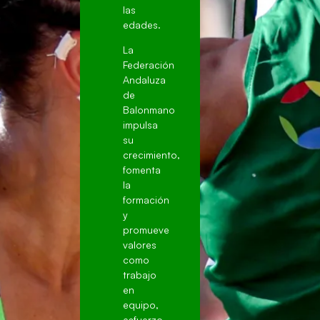
las
edades.
La
Federación
Andaluza
de
Balonmano
impulsa
su
crecimiento,
fomenta
la
formación
y
promueve
valores
como
trabajo
en
equipo,
esfuerzo