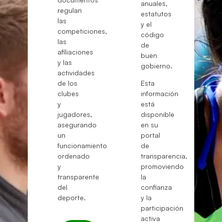
anuales,
regulan
estatutos
las
y el
competiciones,
código
las
de
afiliaciones
buen
y las
gobierno.
actividades
de los
Esta
clubes
información
y
está
jugadores,
disponible
asegurando
en su
un
portal
funcionamiento
de
ordenado
transparencia,
y
promoviendo
transparente
la
del
confianza
deporte.
y la
participación
activa