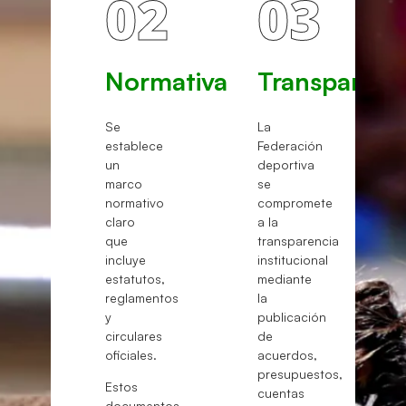
02
03
Normativa
Transparenc
Se
La
establece
Federación
un
deportiva
marco
se
normativo
compromete
claro
a la
que
transparencia
incluye
institucional
estatutos,
mediante
reglamentos
la
y
publicación
circulares
de
oficiales.
acuerdos,
presupuestos,
Estos
cuentas
documentos