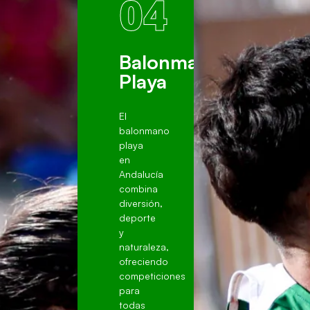
04
ia
Balonmano
Playa
El
balonmano
playa
en
Andalucía
combina
diversión,
deporte
y
naturaleza,
ofreciendo
competiciones
para
todas