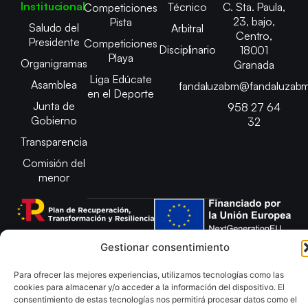
Institucional
Técnico
C. Sta. Paula,
Competiciones
23, bajo,
Pista
Saludo del
Arbitral
Centro,
Presidente
Competiciones
Disciplinario
18001
Playa
Organigramas
Granada
Liga Edúcate
Asamblea
fandaluzabm@fandaluzabm
en el Deporte
Junta de
958 27 64
Gobierno
32
Transparencia
Comisión del
menor
Gestionar consentimiento
Copyright © 2025 Federación Andaluza de Balonmano |
Desarrollado por
TOOOLS
Para ofrecer las mejores experiencias, utilizamos tecnologías como las
cookies para almacenar y/o acceder a la información del dispositivo. El
Aviso Legal
Política de Cookies
consentimiento de estas tecnologías nos permitirá procesar datos como el