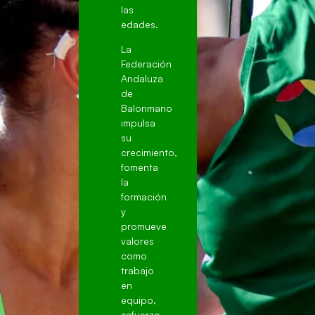
las
edades.
La
Federación
Andaluza
de
Balonmano
impulsa
su
crecimiento,
fomenta
la
formación
y
promueve
valores
como
trabajo
en
equipo,
esfuerzo