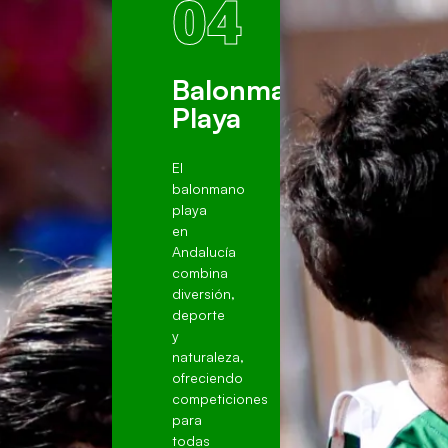
04
ia
Balonmano
Playa
El
balonmano
playa
en
Andalucía
combina
diversión,
deporte
y
naturaleza,
ofreciendo
competiciones
para
todas