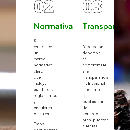
02
03
Normativa
Transparenc
Se
La
establece
Federación
un
deportiva
marco
se
normativo
compromete
claro
a la
que
transparencia
incluye
institucional
estatutos,
mediante
reglamentos
la
y
publicación
circulares
de
oficiales.
acuerdos,
presupuestos,
Estos
cuentas
documentos