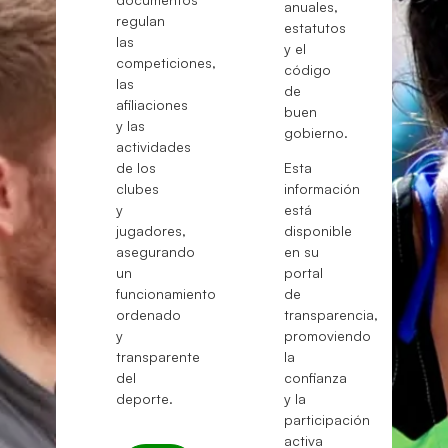
anuales,
regulan
estatutos
las
y el
competiciones,
código
las
de
afiliaciones
buen
y las
gobierno.
actividades
de los
Esta
clubes
información
y
está
jugadores,
disponible
asegurando
en su
un
portal
funcionamiento
de
ordenado
transparencia,
y
promoviendo
transparente
la
del
confianza
deporte.
y la
participación
activa