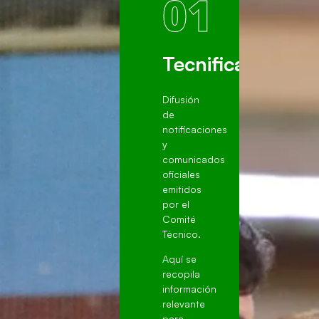
01
Tecnificación
Difusión
de
notificaciones
y
comunicados
oficiales
emitidos
por el
Comité
Técnico.
Aquí se
recopila
información
relevante
para