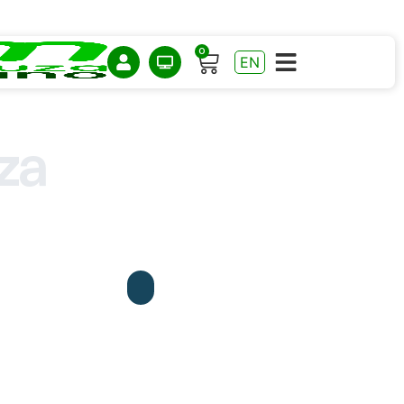
0
EN
za