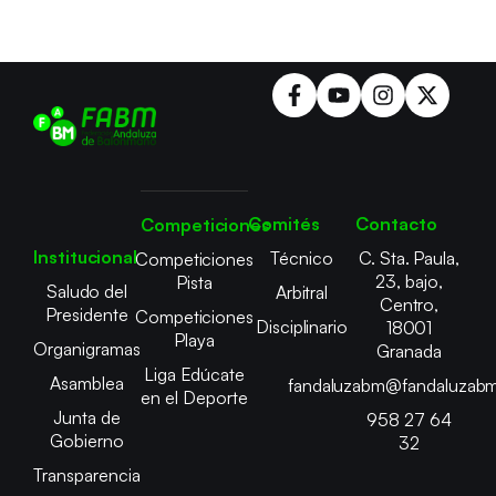
Comités
Contacto
Competiciones
Institucional
Técnico
C. Sta. Paula,
Competiciones
23, bajo,
Pista
Saludo del
Arbitral
Centro,
Presidente
Competiciones
Disciplinario
18001
Playa
Organigramas
Granada
Liga Edúcate
Asamblea
fandaluzabm@fandaluzabm
en el Deporte
Junta de
958 27 64
Gobierno
32
Transparencia