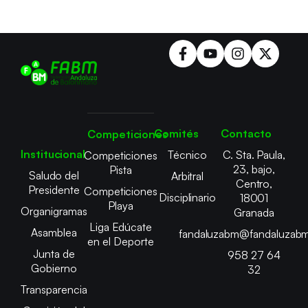
Comités
Contacto
Competiciones
Institucional
Técnico
C. Sta. Paula,
Competiciones
23, bajo,
Pista
Saludo del
Arbitral
Centro,
Presidente
Competiciones
Disciplinario
18001
Playa
Organigramas
Granada
Liga Edúcate
Asamblea
fandaluzabm@fandaluzabm
en el Deporte
Junta de
958 27 64
Gobierno
32
Transparencia