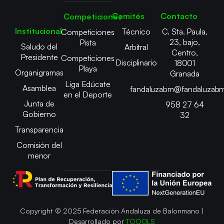
Comités
Contacto
Competiciones
Institucional
Técnico
C. Sta. Paula,
Competiciones
23, bajo,
Pista
Saludo del
Arbitral
Centro,
Presidente
Competiciones
Disciplinario
18001
Playa
Organigramas
Granada
Liga Edúcate
Asamblea
fandaluzabm@fandaluzabm
en el Deporte
Junta de
958 27 64
Gobierno
32
Transparencia
Comisión del
menor
Copyright © 2025 Federación Andaluza de Balonmano |
Desarrollado por
TOOOLS