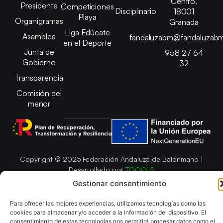
Centro,
Presidente
Competiciones
Disciplinario
18001
Playa
Organigramas
Granada
Liga Edúcate
Asamblea
fandaluzabm@fandaluzabm
en el Deporte
Junta de
958 27 64
Gobierno
32
Transparencia
Comisión del
menor
Copyright © 2025 Federación Andaluza de Balonmano |
Desarrollado por
TOOOLS
Gestionar consentimiento
Aviso Legal
Política de Cookies
Política de Privacidad y cookies
Declaración de Accesibilidad
Para ofrecer las mejores experiencias, utilizamos tecnologías como las
Política de ventas
Mapa del Sitio
cookies para almacenar y/o acceder a la información del dispositivo. El
consentimiento de estas tecnologías nos permitirá procesar datos como el