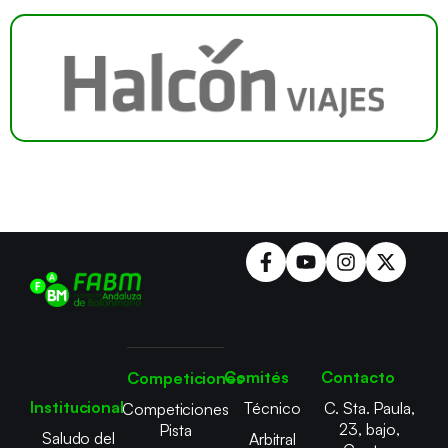
Comités
Contacto
Competiciones
Institucional
Técnico
C. Sta. Paula,
Competiciones
23, bajo,
Pista
Saludo del
Arbitral