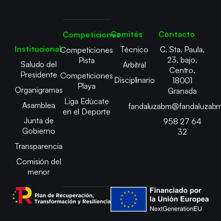
Comités
Contacto
Competiciones
Institucional
Técnico
C. Sta. Paula,
Competiciones
23, bajo,
Pista
Saludo del
Arbitral
Centro,
Presidente
Competiciones
Disciplinario
18001
Playa
Organigramas
Granada
Liga Edúcate
Asamblea
fandaluzabm@fandaluzabm
en el Deporte
Junta de
958 27 64
Gobierno
32
Transparencia
Comisión del
menor