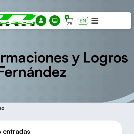
0
EN
rmaciones y Logros
 Fernández
ez
s entradas