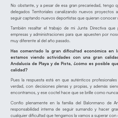
No obstante, y a pesar de esa gran precariedad, tengo qu
delegados Territoriales canalizando nuevos proyectos a
seguir captando nuevos deportistas que quieran conocer
También resaltar el trabajo de mi Junta Directiva 
empresas y administraciones para que apuesten por nosot
muy diferente al del año pasado.
Has comentado la gran dificultad económica en l
estamos viendo actividades con una gran calida
Andalucía de Playa y de Pista, ¿cómo es posible 
calidad?
Pues la respuesta está en que auténticos profesional
verdad, con decisiones plenas y propias, y además sien
encontramos, y ese coctel hace que se brille como nunca
Confío plenamente en la familia del Balonmano de An
responsabilidad interna de seguir sumando y hacer gr
cualquier dificultad que tengamos la vamos a superar con 