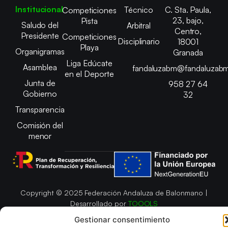
Institucional
Técnico
C. Sta. Paula,
Competiciones
23, bajo,
Pista
Saludo del
Arbitral
Centro,
Presidente
Competiciones
Disciplinario
18001
Playa
Organigramas
Granada
Liga Edúcate
Asamblea
fandaluzabm@fandaluzabm
en el Deporte
Junta de
958 27 64
Gobierno
32
Transparencia
Comisión del
menor
Copyright © 2025 Federación Andaluza de Balonmano |
Desarrollado por
TOOOLS
Gestionar consentimiento
Aviso Legal
Política de Cookies