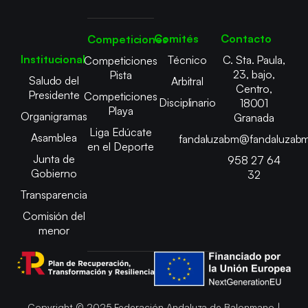
Comités
Contacto
Competiciones
Institucional
Técnico
C. Sta. Paula,
Competiciones
23, bajo,
Pista
Saludo del
Arbitral
Centro,
Presidente
Competiciones
Disciplinario
18001
Playa
Organigramas
Granada
Liga Edúcate
Asamblea
fandaluzabm@fandaluzabm
en el Deporte
Junta de
958 27 64
Gobierno
32
Transparencia
Comisión del
menor
Copyright © 2025 Federación Andaluza de Balonmano |