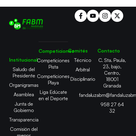
Comités
Contacto
Competiciones
Institucional
Técnico
C. Sta. Paula,
Competiciones
23, bajo,
Pista
Saludo del
Arbitral
Centro,
Presidente
Competiciones
Disciplinario
18001
Playa
Organigramas
Granada
Liga Edúcate
Asamblea
fandaluzabm@fandaluzabm
en el Deporte
Junta de
958 27 64
Gobierno
32
Transparencia
Comisión del
menor