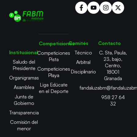
Comités
Contacto
Competiciones
Institucional
Técnico
C. Sta. Paula,
Competiciones
23, bajo,
Pista
Saludo del
Arbitral
Centro,
Presidente
Competiciones
Disciplinario
18001
Playa
Organigramas
Granada
Liga Edúcate
Asamblea
fandaluzabm@fandaluzabm
en el Deporte
Junta de
958 27 64
Gobierno
32
Transparencia
Comisión del
menor