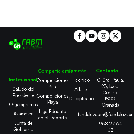
Comités
Contacto
Competiciones
Institucional
Técnico
C. Sta. Paula,
Competiciones
23, bajo,
Pista
Saludo del
Arbitral
Centro,
Presidente
Competiciones
Disciplinario
18001
Playa
Organigramas
Granada
Liga Edúcate
Asamblea
fandaluzabm@fandaluzabm
en el Deporte
Junta de
958 27 64
Gobierno
32