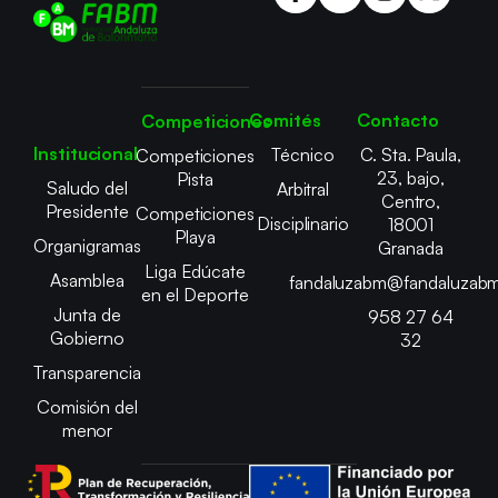
Comités
Contacto
Competiciones
Institucional
Técnico
C. Sta. Paula,
Competiciones
23, bajo,
Pista
Saludo del
Arbitral
Centro,
Presidente
Competiciones
Disciplinario
18001
Playa
Organigramas
Granada
Liga Edúcate
Asamblea
fandaluzabm@fandaluzabm
en el Deporte
Junta de
958 27 64
Gobierno
32
Transparencia
Comisión del
menor