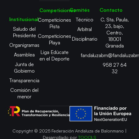
Comités
Contacto
Competiciones
Institucional
Técnico
C. Sta. Paula,
Competiciones
23, bajo,
Pista
Saludo del
Arbitral
Centro,
Presidente
Competiciones
Disciplinario
18001
Playa
Organigramas
Granada
Liga Edúcate
Asamblea
fandaluzabm@fandaluzabm
en el Deporte
Junta de
958 27 64
Gobierno
32
Transparencia
Comisión del
menor
Copyright © 2025 Federación Andaluza de Balonmano |
Desarrollado por
TOOOLS