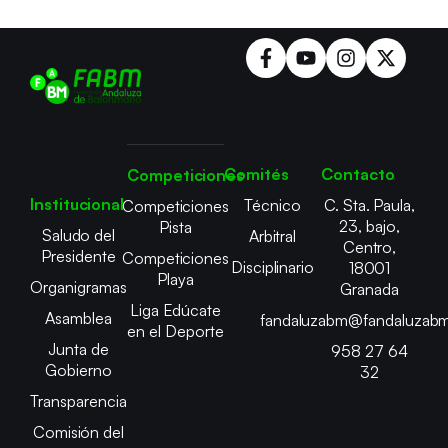
Comités
Contacto
Competiciones
Institucional
Técnico
C. Sta. Paula,
Competiciones
23, bajo,
Pista
Saludo del
Arbitral
Centro,
Presidente
Competiciones
Disciplinario
18001
Playa
Organigramas
Granada
Liga Edúcate
Asamblea
fandaluzabm@fandaluzabm
en el Deporte
Junta de
958 27 64
Gobierno
32
Transparencia
Comisión del