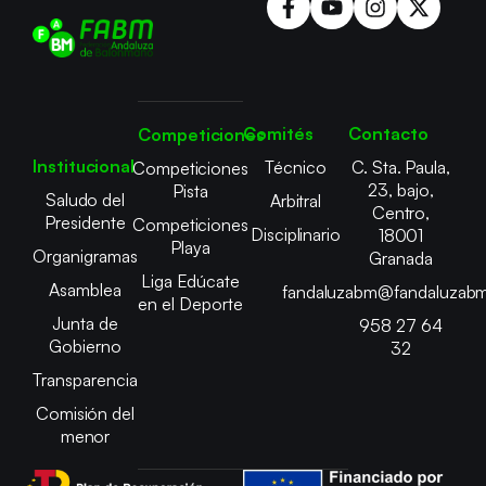
Comités
Contacto
Competiciones
Institucional
Técnico
C. Sta. Paula,
Competiciones
23, bajo,
Pista
Saludo del
Arbitral
Centro,
Presidente
Competiciones
Disciplinario
18001
Playa
Organigramas
Granada
Liga Edúcate
Asamblea
fandaluzabm@fandaluzabm
en el Deporte
Junta de
958 27 64
Gobierno
32
Transparencia
Comisión del
menor