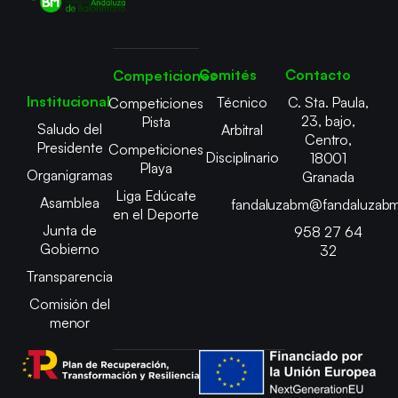
Comités
Contacto
Competiciones
Institucional
Técnico
C. Sta. Paula,
Competiciones
23, bajo,
Pista
Saludo del
Arbitral
Centro,
Presidente
Competiciones
Disciplinario
18001
Playa
Organigramas
Granada
Liga Edúcate
Asamblea
fandaluzabm@fandaluzabm
en el Deporte
Junta de
958 27 64
Gobierno
32
Transparencia
Comisión del
menor