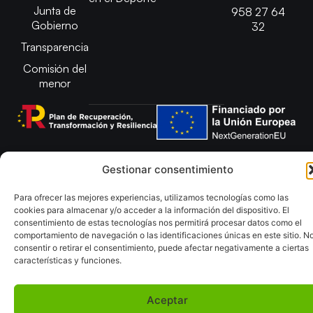
Junta de
958 27 64
Gobierno
32
Transparencia
Comisión del
menor
Copyright © 2025 Federación Andaluza de Balonmano |
Gestionar consentimiento
Desarrollado por
TOOOLS
Para ofrecer las mejores experiencias, utilizamos tecnologías como las
Aviso Legal
Política de Cookies
cookies para almacenar y/o acceder a la información del dispositivo. El
Política de Privacidad y cookies
Declaración de Accesibilidad
consentimiento de estas tecnologías nos permitirá procesar datos como el
Política de ventas
Mapa del Sitio
comportamiento de navegación o las identificaciones únicas en este sitio. N
consentir o retirar el consentimiento, puede afectar negativamente a ciertas
características y funciones.
Aceptar