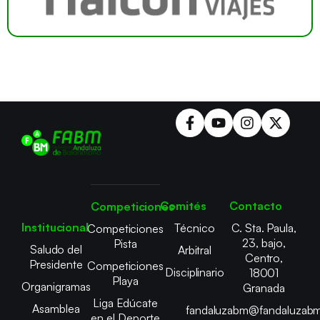
Comités
Contacto
Competiciones
Institucional
Técnico
C. Sta. Paula,
Competiciones
23, bajo,
Pista
Saludo del
Arbitral
Centro,
Presidente
Competiciones
Disciplinario
18001
Playa
Organigramas
Granada
Liga Edúcate
Asamblea
fandaluzabm@fandaluzabm
en el Deporte