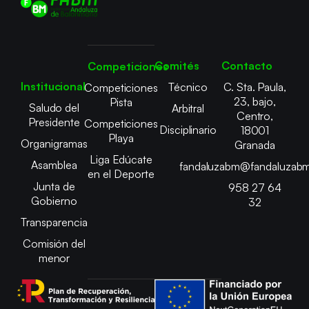
Comités
Contacto
Competiciones
Institucional
Técnico
C. Sta. Paula,
Competiciones
23, bajo,
Pista
Saludo del
Arbitral
Centro,
Presidente
Competiciones
Disciplinario
18001
Playa
Organigramas
Granada
Liga Edúcate
Asamblea
fandaluzabm@fandaluzabm
en el Deporte
Junta de
958 27 64
Gobierno
32
Transparencia
Comisión del
menor