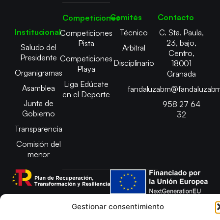
Comités
Contacto
Competiciones
Institucional
Técnico
C. Sta. Paula,
Competiciones
23, bajo,
Pista
Saludo del
Arbitral
Centro,
Presidente
Competiciones
Disciplinario
18001
Playa
Organigramas
Granada
Liga Edúcate
Asamblea
fandaluzabm@fandaluzabm
en el Deporte
Junta de
958 27 64
Gobierno
32
Transparencia
Comisión del
menor
Gestionar consentimiento
Copyright © 2025 Federación Andaluza de Balonmano |
Desarrollado por
TOOOLS