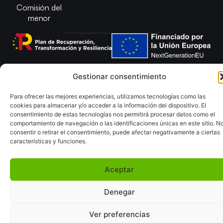
Comisión del
menor
Copyright © 2025 Federación Andaluza de Balonmano |
Gestionar consentimiento
Desarrollado por
TOOOLS
Para ofrecer las mejores experiencias, utilizamos tecnologías como las
Aviso Legal
Política de Cookies
cookies para almacenar y/o acceder a la información del dispositivo. El
consentimiento de estas tecnologías nos permitirá procesar datos como el
Política de Privacidad y cookies
Declaración de Accesibilidad
comportamiento de navegación o las identificaciones únicas en este sitio. N
Política de ventas
Mapa del Sitio
consentir o retirar el consentimiento, puede afectar negativamente a ciertas
características y funciones.
Aceptar
Denegar
Ver preferencias