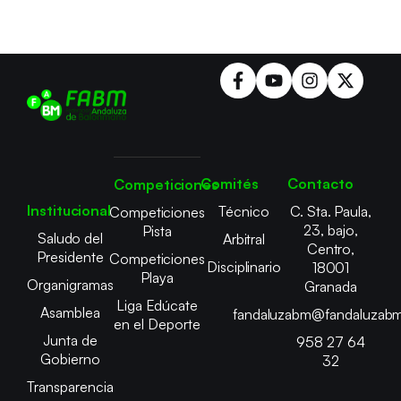
Comités
Contacto
Competiciones
Institucional
Técnico
C. Sta. Paula,
Competiciones
23, bajo,
Pista
Saludo del
Arbitral
Centro,
Presidente
Competiciones
Disciplinario
18001
Playa
Organigramas
Granada
Liga Edúcate
Asamblea
fandaluzabm@fandaluzabm
en el Deporte
Junta de
958 27 64
Gobierno
32
Transparencia